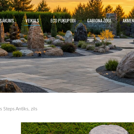
SĀKUMS
VEIKALS
ECO PUĶUPODI
GABIONA ŽOGI
AKMEN
 Steps Antīks, zils