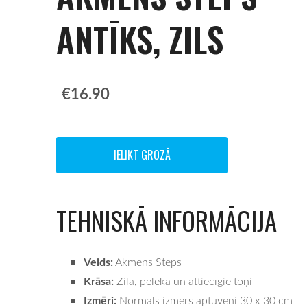
ANTĪKS, ZILS
€16.90
IELIKT GROZĀ
TEHNISKĀ INFORMĀCIJA
Veids:
Akmens Steps
Krāsa:
Zila, pelēka un attiecīgie toņi
Izmēri:
Normāls izmērs aptuveni 30 x 30 cm