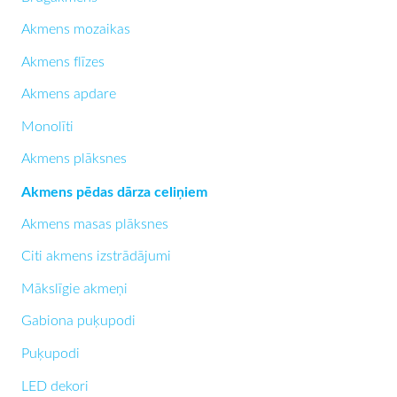
Akmens mozaikas
Akmens flīzes
Akmens apdare
Monolīti
Akmens plāksnes
Akmens pēdas dārza celiņiem
Akmens masas plāksnes
Citi akmens izstrādājumi
Mākslīgie akmeņi
Gabiona puķupodi
Puķupodi
LED dekori