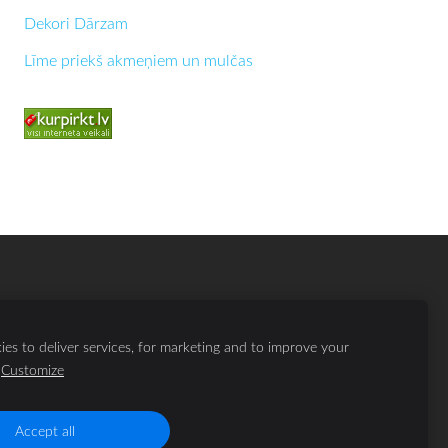
Dekori Dārzam
Līme priekš akmeņiem un mulčas
es to deliver services, for marketing and to improve your
Customize
Accept all