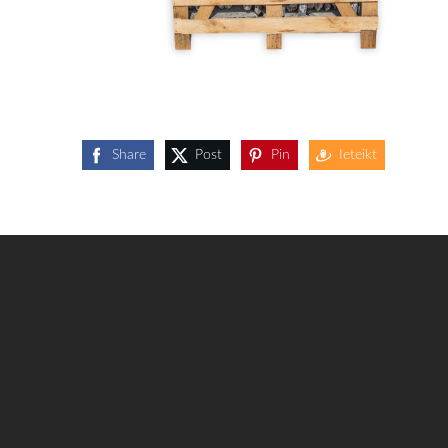
Share
Post
Pin
Ieteikt