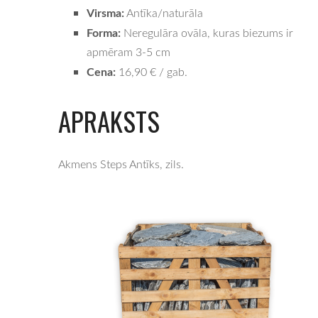
Virsma:
Antīka/naturāla
Forma:
Neregulāra ovāla, kuras biezums ir
apmēram 3-5 cm
Cena:
16,90 € / gab.
APRAKSTS
Akmens Steps Antīks, zils.