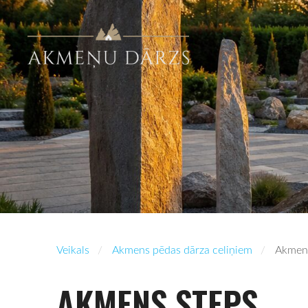
Veikals
Akmens pēdas dārza celiņiem
Akmens
AKMENS STEPS