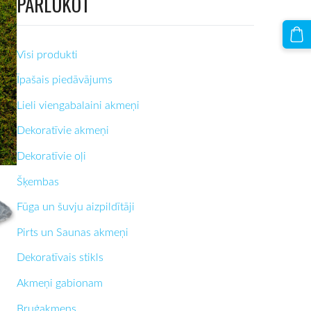
PĀRLŪKOT
Visi produkti
Īpašais piedāvājums
Lieli viengabalaini akmeņi
Dekoratīvie akmeņi
Dekoratīvie oļi
Šķembas
Fūga un šuvju aizpildītāji
Pirts un Saunas akmeņi
Dekoratīvais stikls
Akmeņi gabionam
Bruģakmens