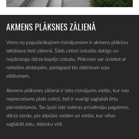
AKMENS PLĀKSNES ZĀLIENĀ
Viens no populārākajiem risinājumiem ir akmens plākšņu
ieklāšana tieši zālienā. Šāds celiņš izskatās dabīgs un
nepārslogo dārza kopējo izskatu. Plāksnes var izvietot ar
nelielām atstarpēm, pielāgojot tās dabiskam soļa
attālumam.
Akmens plāksnes zālienā ir labs risinājums vietās, kur nav
nepieciešams plats celiņš, bet ir svarīgi saglabāt ērtu
pārvietošanos. Tas īpaši labi iederas privātmāju pagalmos,
dārza zonās, pie atpūtas vietām un vietās, kur vēlas
saglabāt zaļu, dabisku vidi.