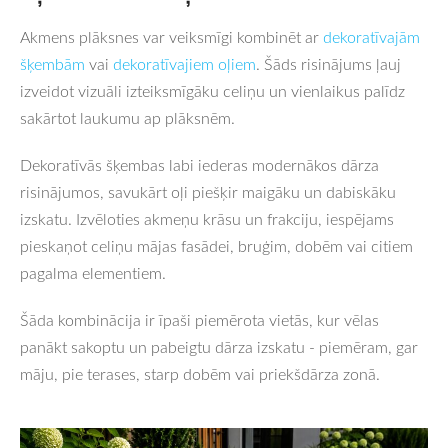
Akmens plāksnes var veiksmīgi kombinēt ar
dekoratīvajām
šķembām
vai
dekoratīvajiem oļiem
. Šāds risinājums ļauj
izveidot vizuāli izteiksmīgāku celiņu un vienlaikus palīdz
sakārtot laukumu ap plāksnēm.
Dekoratīvās šķembas labi iederas modernākos dārza
risinājumos, savukārt oļi piešķir maigāku un dabiskāku
izskatu. Izvēloties akmeņu krāsu un frakciju, iespējams
pieskaņot celiņu mājas fasādei, bruģim, dobēm vai citiem
pagalma elementiem.
Šāda kombinācija ir īpaši piemērota vietās, kur vēlas
panākt sakoptu un pabeigtu dārza izskatu - piemēram, gar
māju, pie terases, starp dobēm vai priekšdārza zonā.