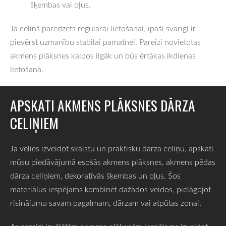
šķembas vai oļus.
Ja celiņš paredzēts regulārai lietošanai, īpaši svarīgi ir
pievērst uzmanību stabilai pamatnei. Pareizi novietotas
akmens plāksnes kalpos ilgāk un būs ērtākas ikdienas
lietošanā.
APSKATI AKMENS PLĀKSNES DĀRZA
CELIŅIEM
Ja vēlies izveidot skaistu un praktisku dārza celiņu, apskati
mūsu piedāvājumā esošās akmens plāksnes, akmens pēdas
dārza celiņiem, dekoratīvās šķembas un oļus. Šos
materiālus iespējams kombinēt dažādos veidos, pielāgojot
risinājumu savam pagalmam, dārzam vai atpūtas zonai.