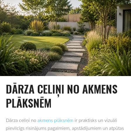
DĀRZA CELIŅI NO AKMENS
PLĀKSNĒM
Dārza celiņi no
akmens plāksnēm
ir praktisks un vizuāli
pievilcīgs risinājums pagalmiem, apstādījumiem un atpūtas