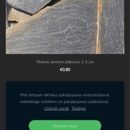
Melnas akmens plāksnes 1-3 cm
€0.80
SĪKDATNES
Mēs lietojam sīkfailus pakalpojuma nodrošināšanai,
mārketinga nolūkiem un pakalpojuma uzlabošanai.
Uzzināt vairāk
Pielāgot
SIA KAMALATS
Biķernieku iela 121k
,
Rīga,
LV-1021, Latvija
@akmenudarzs.lv
Pieņemt visus