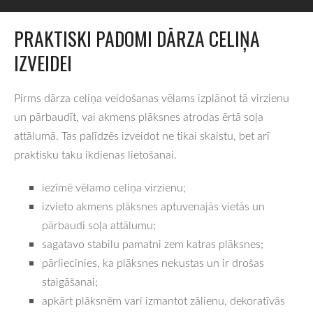
PRAKTISKI PADOMI DĀRZA CELIŅA
IZVEIDEI
Pirms dārza celiņa veidošanas vēlams izplānot tā virzienu
un pārbaudīt, vai akmens plāksnes atrodas ērtā soļa
attālumā. Tas palīdzēs izveidot ne tikai skaistu, bet arī
praktisku taku ikdienas lietošanai.
iezīmē vēlamo celiņa virzienu;
izvieto akmens plāksnes aptuvenajās vietās un
pārbaudi soļa attālumu;
sagatavo stabilu pamatni zem katras plāksnes;
pārliecinies, ka plāksnes nekustas un ir drošas
staigāšanai;
apkārt plāksnēm vari izmantot zālienu, dekoratīvās