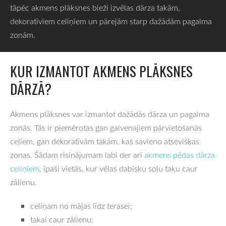
tāpēc akmens plāksnes bieži izvēlas dārza takām,
dekoratīviem celiņiem un pārejām starp dažādām pagalma
zonām.
KUR IZMANTOT AKMENS PLĀKSNES
DĀRZĀ?
Akmens plāksnes var izmantot dažādās dārza un pagalma
zonās. Tās ir piemērotas gan galvenajiem pārvietošanās
ceļiem, gan dekoratīvām takām, kas savieno atsevišķas
zonas. Šādam risinājumam labi der arī
akmens pēdas dārza
celiņiem
, īpaši vietās, kur vēlas dabisku soļu taku caur
zālienu.
celiņam no mājas līdz terasei;
takai caur zālienu;