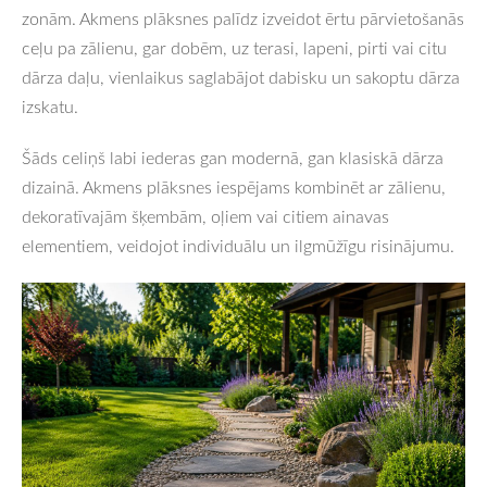
zonām. Akmens plāksnes palīdz izveidot ērtu pārvietošanās
ceļu pa zālienu, gar dobēm, uz terasi, lapeni, pirti vai citu
dārza daļu, vienlaikus saglabājot dabisku un sakoptu dārza
izskatu.
Šāds celiņš labi iederas gan modernā, gan klasiskā dārza
dizainā. Akmens plāksnes iespējams kombinēt ar zālienu,
dekoratīvajām šķembām, oļiem vai citiem ainavas
elementiem, veidojot individuālu un ilgmūžīgu risinājumu.