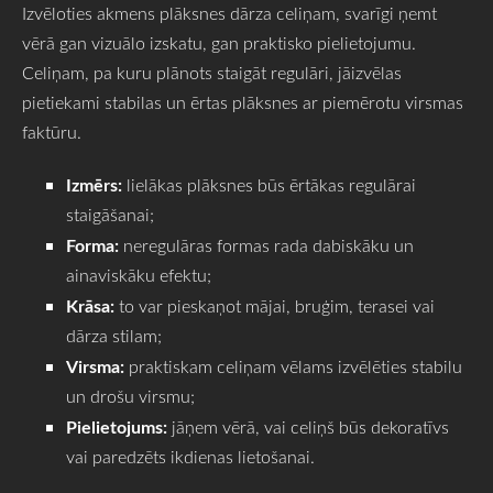
Izvēloties akmens plāksnes dārza celiņam, svarīgi ņemt
vērā gan vizuālo izskatu, gan praktisko pielietojumu.
Celiņam, pa kuru plānots staigāt regulāri, jāizvēlas
pietiekami stabilas un ērtas plāksnes ar piemērotu virsmas
faktūru.
Izmērs:
lielākas plāksnes būs ērtākas regulārai
staigāšanai;
Forma:
neregulāras formas rada dabiskāku un
ainaviskāku efektu;
Krāsa:
to var pieskaņot mājai, bruģim, terasei vai
dārza stilam;
Virsma:
praktiskam celiņam vēlams izvēlēties stabilu
un drošu virsmu;
Pielietojums:
jāņem vērā, vai celiņš būs dekoratīvs
vai paredzēts ikdienas lietošanai.