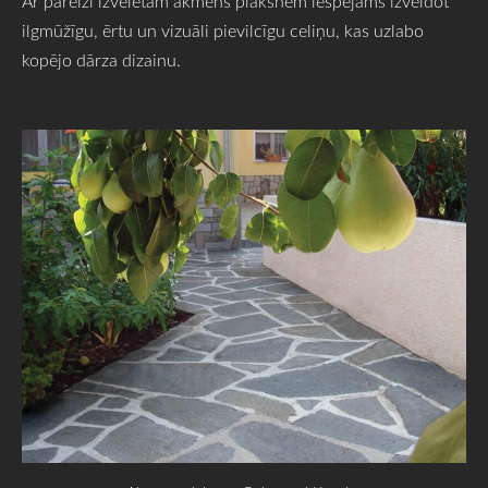
Ar pareizi izvēlētām akmens plāksnēm iespējams izveidot
ilgmūžīgu, ērtu un vizuāli pievilcīgu celiņu, kas uzlabo
kopējo dārza dizainu.