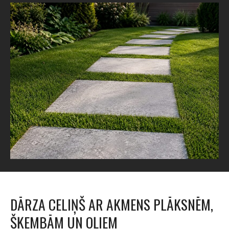
DĀRZA CELIŅŠ AR AKMENS PLĀKSNĒM,
ŠĶEMBĀM UN OĻIEM