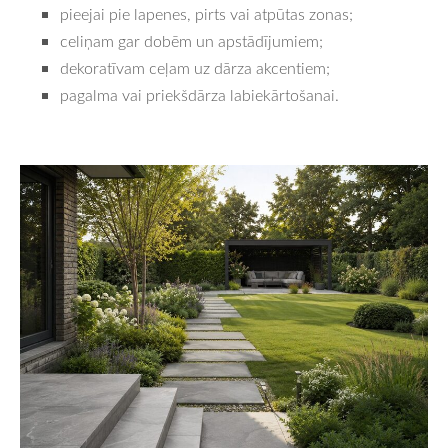
pieejai pie lapenes, pirts vai atpūtas zonas;
celiņam gar dobēm un apstādījumiem;
dekoratīvam ceļam uz dārza akcentiem;
pagalma vai priekšdārza labiekārtošanai.