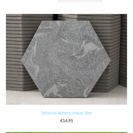
Sešstūra akmens masas flīze
€14.95