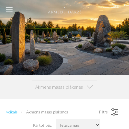
Akmens masas plāksnes
Veikals
Akmens masas plāksnes
Filtrs
Kārtot pēc