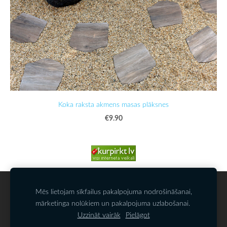
Koka raksta akmens masas plāksnes
€9.90
SĪKDATNES
Mēs lietojam sīkfailus pakalpojuma nodrošināšanai,
mārketinga nolūkiem un pakalpojuma uzlabošanai.
Uzzināt vairāk
Pielāgot
SIA KAMALATS