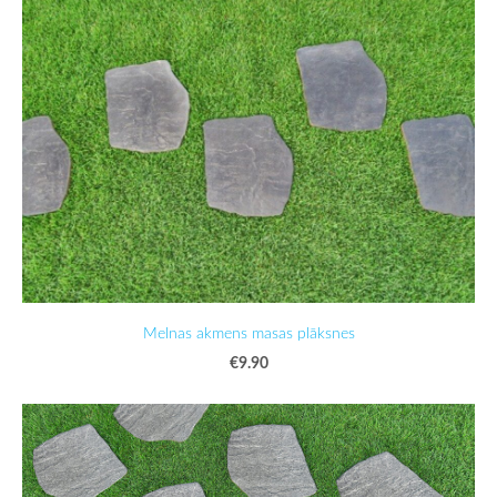
Melnas akmens masas plāksnes
€9.90