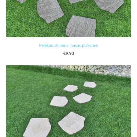
Pelēkas akmens masas plāksnes
€9.90