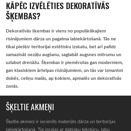
KĀPĒC IZVĒLĒTIES DEKORATĪVĀS
ŠĶEMBAS?
Dekoratīvās šķembas ir viens no populārākajiem
risinājumiem dārza un pagalma labiekārtošanā. Tās ne
tikai piešķir teritorijai estētisku izskatu, bet arī palīdz
samazināt nezāļu augšanu, saglabāt augsnes mitrumu un
uzlabot drenāžu. Šķembas ir piemērotas gan moderniem,
gan klasiskiem ārtelpas risinājumiem, un tās var izmantot
dobēs, celiņu malās, ap kokiem, apmalēs un dekoratīvās
zonās.
ŠĶELTIE AKMEŅI
Šķeltie akmeņi ir iecienīts materiāls dārza un teritorijas
labiekārtošanā. Tie izceļas ar dabisku tekstūru, labu