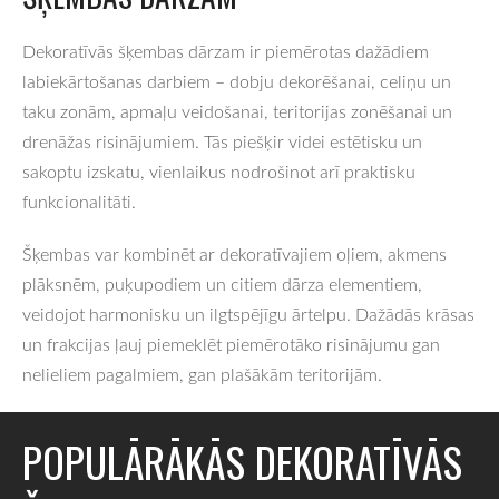
Dekoratīvās šķembas dārzam ir piemērotas dažādiem
labiekārtošanas darbiem – dobju dekorēšanai, celiņu un
taku zonām, apmaļu veidošanai, teritorijas zonēšanai un
drenāžas risinājumiem. Tās piešķir videi estētisku un
sakoptu izskatu, vienlaikus nodrošinot arī praktisku
funkcionalitāti.
Šķembas var kombinēt ar dekoratīvajiem oļiem, akmens
plāksnēm, puķupodiem un citiem dārza elementiem,
veidojot harmonisku un ilgtspējīgu ārtelpu. Dažādās krāsas
un frakcijas ļauj piemeklēt piemērotāko risinājumu gan
nelieliem pagalmiem, gan plašākām teritorijām.
POPULĀRĀKĀS DEKORATĪVĀS