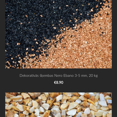
Dekoratīvās šķembas Nero Ebano 3-5 mm, 20 kg
€8.90