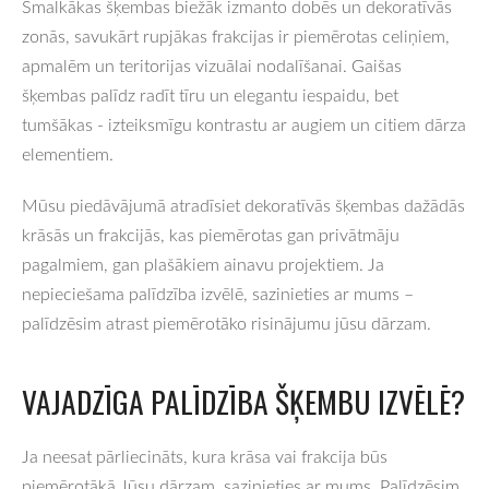
Smalkākas šķembas biežāk izmanto dobēs un dekoratīvās
zonās, savukārt rupjākas frakcijas ir piemērotas celiņiem,
apmalēm un teritorijas vizuālai nodalīšanai. Gaišas
šķembas palīdz radīt tīru un elegantu iespaidu, bet
tumšākas - izteiksmīgu kontrastu ar augiem un citiem dārza
elementiem.
Mūsu piedāvājumā atradīsiet dekoratīvās šķembas dažādās
krāsās un frakcijās, kas piemērotas gan privātmāju
pagalmiem, gan plašākiem ainavu projektiem. Ja
nepieciešama palīdzība izvēlē, sazinieties ar mums –
palīdzēsim atrast piemērotāko risinājumu jūsu dārzam.
VAJADZĪGA PALĪDZĪBA ŠĶEMBU IZVĒLĒ?
Ja neesat pārliecināts, kura krāsa vai frakcija būs
piemērotākā Jūsu dārzam, sazinieties ar mums. Palīdzēsim