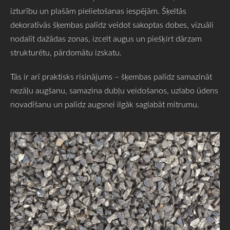
izturību un plašām pielietošanas iespējām. Šķeltās
dekoratīvās šķembas palīdz veidot sakoptas dobes, vizuāli
nodalīt dažādas zonas, izcelt augus un piešķirt dārzam
strukturētu, pārdomātu izskatu.
Tās ir arī praktisks risinājums – šķembas palīdz samazināt
nezāļu augšanu, samazina dubļu veidošanos, uzlabo ūdens
novadīšanu un palīdz augsnei ilgāk saglabāt mitrumu.