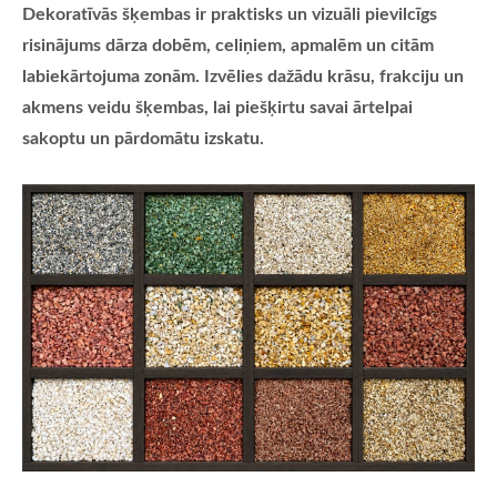
Dekoratīvās šķembas ir praktisks un vizuāli pievilcīgs
risinājums dārza dobēm, celiņiem, apmalēm un citām
labiekārtojuma zonām. Izvēlies dažādu krāsu, frakciju un
akmens veidu šķembas, lai piešķirtu savai ārtelpai
sakoptu un pārdomātu izskatu.