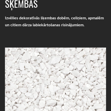
ŠĶEMBAS
Izvēlies dekoratīvās šķembas dobēm, celiņiem, apmalēm
un citiem dārza labiekārtošanas risinājumiem.