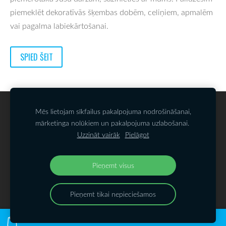
piemeklēt dekoratīvās šķembas dobēm, celiņiem, apmalēm
vai pagalma labiekārtošanai.
SPIED ŠEIT
SĪKDATNES
Mēs lietojam sīkfailus pakalpojuma nodrošināšanai,
mārketinga nolūkiem un pakalpojuma uzlabošanai.
Uzzināt vairāk
Pielāgot
SIA KAMALATS
Biķernieku iela 121k
,
Rīga,
LV-1021, Latvija
@akmenudarzs.lv
Pieņemt visus
Pieņemt tikai nepieciešamos