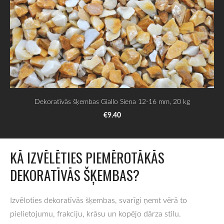
Dekoratīvās šķembas Giallo Siena 12-16 mm, 20 kg
€9.40
KĀ IZVĒLĒTIES PIEMĒROTĀKĀS
DEKORATĪVĀS ŠĶEMBAS?
Izvēloties dekoratīvās šķembas, svarīgi ņemt vērā to
pielietojumu, frakciju, krāsu un kopējo dārza stilu.