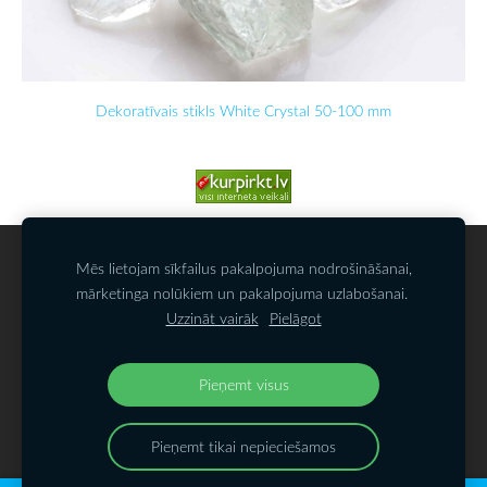
Dekoratīvais stikls White Crystal 50-100 mm
SĪKDATNES
Mēs lietojam sīkfailus pakalpojuma nodrošināšanai,
mārketinga nolūkiem un pakalpojuma uzlabošanai.
Uzzināt vairāk
Pielāgot
SIA KAMALATS
Biķernieku iela 121k
,
Rīga,
LV-1021, Latvija
@akmenudarzs.lv
Pieņemt visus
Pieņemt tikai nepieciešamos