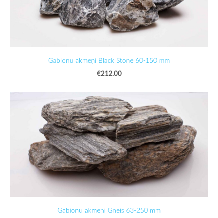
Gabionu akmeņi Black Stone 60-150 mm
€212.00
Gabionu akmeņi Gneis 63-250 mm