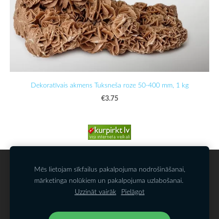
Dekoratīvais akmens Tuksneša roze 50-400 mm, 1 kg
€3.75
SĪKDATNES
Mēs lietojam sīkfailus pakalpojuma nodrošināšanai,
mārketinga nolūkiem un pakalpojuma uzlabošanai.
Uzzināt vairāk
Pielāgot
SIA KAMALATS
Biķernieku iela 121k
,
Rīga,
LV-1021, Latvija