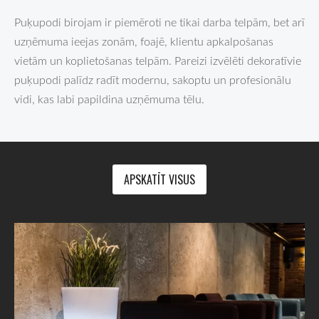
Puķupodi birojam ir piemēroti ne tikai darba telpām, bet arī
uzņēmuma ieejas zonām, foajē, klientu apkalpošanas
vietām un koplietošanas telpām. Pareizi izvēlēti dekoratīvie
puķupodi palīdz radīt modernu, sakoptu un profesionālu
vidi, kas labi papildina uzņēmuma tēlu.
APSKATĪT VISUS