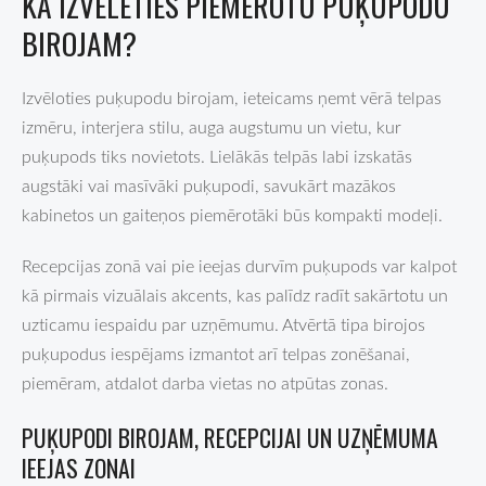
KĀ IZVĒLĒTIES PIEMĒROTU PUĶUPODU
BIROJAM?
Izvēloties puķupodu birojam, ieteicams ņemt vērā telpas
izmēru, interjera stilu, auga augstumu un vietu, kur
puķupods tiks novietots. Lielākās telpās labi izskatās
augstāki vai masīvāki puķupodi, savukārt mazākos
kabinetos un gaiteņos piemērotāki būs kompakti modeļi.
Recepcijas zonā vai pie ieejas durvīm puķupods var kalpot
kā pirmais vizuālais akcents, kas palīdz radīt sakārtotu un
uzticamu iespaidu par uzņēmumu. Atvērtā tipa birojos
puķupodus iespējams izmantot arī telpas zonēšanai,
piemēram, atdalot darba vietas no atpūtas zonas.
PUĶUPODI BIROJAM, RECEPCIJAI UN UZŅĒMUMA
IEEJAS ZONAI