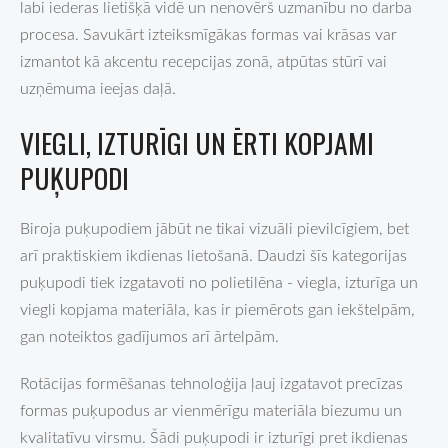
labi iederas lietišķā vidē un nenovērš uzmanību no darba
procesa. Savukārt izteiksmīgākas formas vai krāsas var
izmantot kā akcentu recepcijas zonā, atpūtas stūrī vai
uzņēmuma ieejas daļā.
VIEGLI, IZTURĪGI UN ĒRTI KOPJAMI
PUĶUPODI
Biroja puķupodiem jābūt ne tikai vizuāli pievilcīgiem, bet
arī praktiskiem ikdienas lietošanā. Daudzi šīs kategorijas
puķupodi tiek izgatavoti no polietilēna - viegla, izturīga un
viegli kopjama materiāla, kas ir piemērots gan iekštelpām,
gan noteiktos gadījumos arī ārtelpām.
Rotācijas formēšanas tehnoloģija ļauj izgatavot precīzas
formas puķupodus ar vienmērīgu materiāla biezumu un
kvalitatīvu virsmu. Šādi puķupodi ir izturīgi pret ikdienas