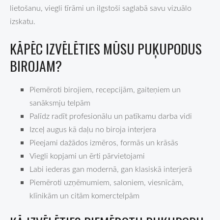
lietošanu, viegli tīrāmi un ilgstoši saglabā savu vizuālo
izskatu.
KĀPĒC IZVĒLĒTIES MŪSU PUĶUPODUS
BIROJAM?
Piemēroti birojiem, recepcijām, gaiteņiem un
sanāksmju telpām
Palīdz radīt profesionālu un patīkamu darba vidi
Izceļ augus kā daļu no biroja interjera
Pieejami dažādos izmēros, formās un krāsās
Viegli kopjami un ērti pārvietojami
Labi iederas gan modernā, gan klasiskā interjerā
Piemēroti uzņēmumiem, saloniem, viesnīcām,
klīnikām un citām komerctelpām