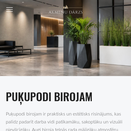
PUĶUPODI BIROJAM
Puķupodi birojam ir praktisks un estētisks risinājums, kas
palīdz padarīt darba vidi patīkamāku, sakoptāku un vizuāli
pievilcīgāku. Augi biroja telpās rada mājīgāku atmosfēru,