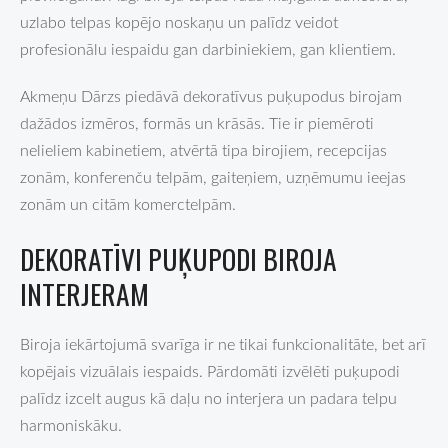
uzlabo telpas kopējo noskaņu un palīdz veidot
profesionālu iespaidu gan darbiniekiem, gan klientiem.
Akmeņu Dārzs piedāvā dekoratīvus puķupodus birojam
dažādos izmēros, formās un krāsās. Tie ir piemēroti
nelieliem kabinetiem, atvērtā tipa birojiem, recepcijas
zonām, konferenču telpām, gaiteņiem, uzņēmumu ieejas
zonām un citām komerctelpām.
DEKORATĪVI PUĶUPODI BIROJA
INTERJERAM
Biroja iekārtojumā svarīga ir ne tikai funkcionalitāte, bet arī
kopējais vizuālais iespaids. Pārdomāti izvēlēti puķupodi
palīdz izcelt augus kā daļu no interjera un padara telpu
harmoniskāku.