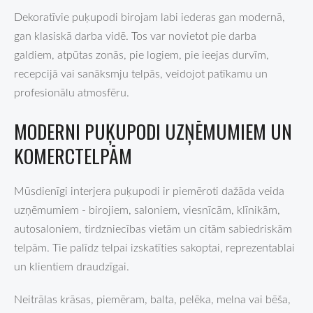
Dekoratīvie puķupodi birojam labi iederas gan modernā,
gan klasiskā darba vidē. Tos var novietot pie darba
galdiem, atpūtas zonās, pie logiem, pie ieejas durvīm,
recepcijā vai sanāksmju telpās, veidojot patīkamu un
profesionālu atmosfēru.
MODERNI PUĶUPODI UZŅĒMUMIEM UN
KOMERCTELPĀM
Mūsdienīgi interjera puķupodi ir piemēroti dažāda veida
uzņēmumiem - birojiem, saloniem, viesnīcām, klīnikām,
autosaloniem, tirdzniecības vietām un citām sabiedriskām
telpām. Tie palīdz telpai izskatīties sakoptai, reprezentablai
un klientiem draudzīgai.
Neitrālas krāsas, piemēram, balta, pelēka, melna vai bēša,