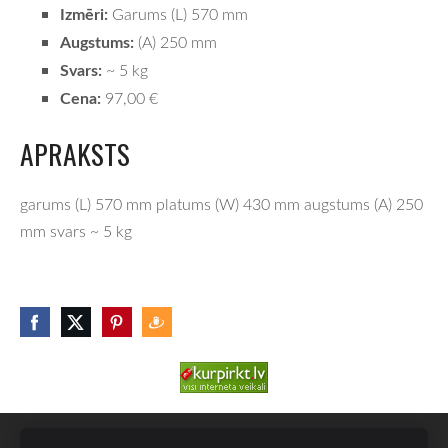
Izmēri:
Garums (L) 570 mm
Augstums:
(A) 250 mm
Svars:
~ 5 kg
Cena:
97,00 €
APRAKSTS
garums (L) 570 mm platums (W) 430 mm augstums (A) 250
mm svars ~ 5 kg