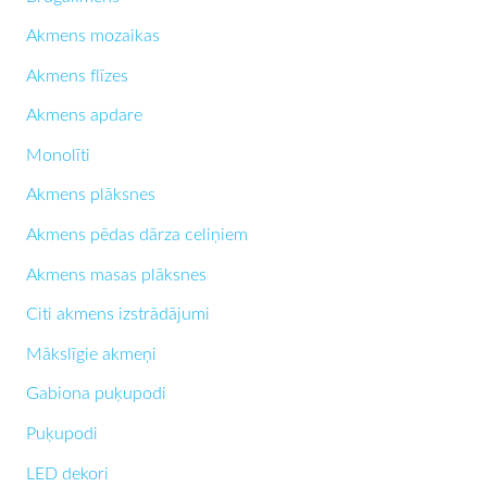
Akmens mozaikas
Akmens flīzes
Akmens apdare
Monolīti
Akmens plāksnes
Akmens pēdas dārza celiņiem
Akmens masas plāksnes
Citi akmens izstrādājumi
Mākslīgie akmeņi
Gabiona puķupodi
Puķupodi
LED dekori