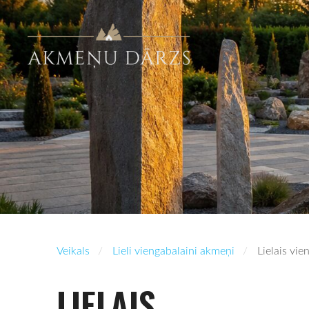
Veikals
Lieli viengabalaini akmeņi
Lielais vi
LIELAIS