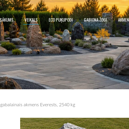
SĀKUMS
VEIKALS
ECO PUĶUPODI
GABIONA ŽOGI
AKMEN
engabalainais akmens Everests, 2540 kg