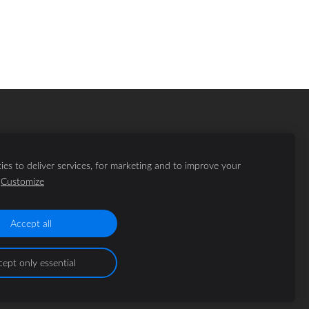
es to deliver services, for marketing and to improve your
Customize
Accept all
ept only essential