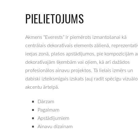
PIELIETOJUMS
Akmens “Everests” ir piemērots izmantošanai kā
centrālais dekoratīvais elements zālienā, reprezentatī
ieejas zonā, plašos apstādījumos, pie kompozīcijām a
dekoratīvajām šķembām vai oļiem, kā arī dažādos
profesionālos ainavu projektos. Tā lielais izmērs un
dabiski izteiksmīgais izskats ļauj radīt spēcīgu vizuālo
akcentu ārtelpā.
Dārzam
Pagalmam
Apstādījumiem
Ainavu dizainam