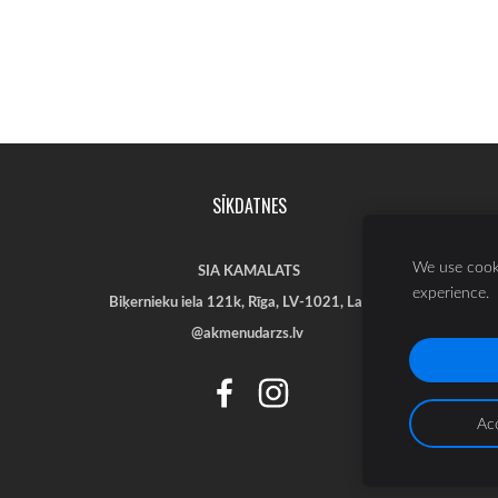
SĪKDATNES
We use cooki
SIA KAMALATS
experience.
Biķernieku iela 121k
,
Rīga,
LV-1021, Latvija
@akmenudarzs.lv
Acc