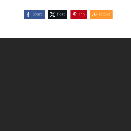
Share
Post
Pin
Ieteikt