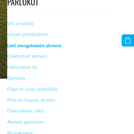
PĀRLŪKOT
Visi produkti
Īpašais piedāvājums
Lieli viengabalaini akmeņi
Dekoratīvie akmeņi
Dekoratīvie oļi
Šķembas
Fūga un šuvju aizpildītāji
Pirts un Saunas akmeņi
Dekoratīvais stikls
Akmeņi gabionam
Bruģakmens