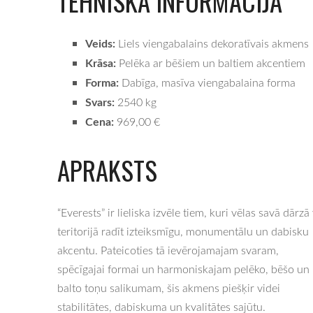
TEHNISKĀ INFORMĀCIJA
Veids:
Liels viengabalains dekoratīvais akmens
Krāsa:
Pelēka ar bēšiem un baltiem akcentiem
Forma:
Dabīga, masīva viengabalaina forma
Svars:
2540 kg
Cena:
969,00 €
APRAKSTS
“Everests” ir lieliska izvēle tiem, kuri vēlas savā dārzā
teritorijā radīt izteiksmīgu, monumentālu un dabisku
akcentu. Pateicoties tā ievērojamajam svaram,
spēcīgajai formai un harmoniskajam pelēko, bēšo un
balto toņu salikumam, šis akmens piešķir videi
stabilitātes, dabiskuma un kvalitātes sajūtu.