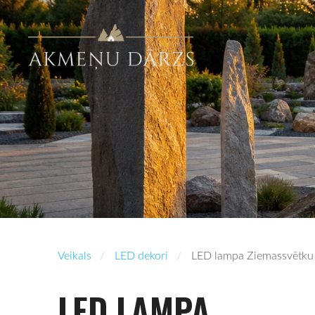
Veikals
LED dekori
LED lampa Ziemassvētku e
LED LAMPA