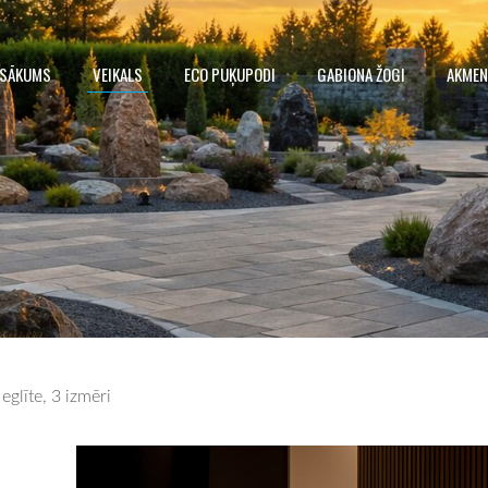
SĀKUMS
VEIKALS
ECO PUĶUPODI
GABIONA ŽOGI
AKMEN
glīte, 3 izmēri