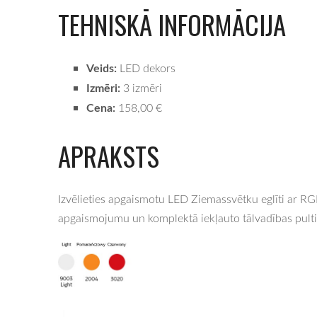
TEHNISKĀ INFORMĀCIJA
Veids:
LED dekors
Izmēri:
3 izmēri
Cena:
158,00 €
APRAKSTS
Izvēlieties apgaismotu LED Ziemassvētku eglīti ar R
apgaismojumu un komplektā iekļauto tālvadības pulti