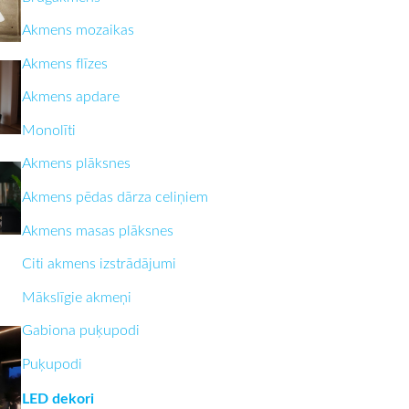
Akmens mozaikas
Akmens flīzes
Akmens apdare
Monolīti
Akmens plāksnes
Akmens pēdas dārza celiņiem
Akmens masas plāksnes
Citi akmens izstrādājumi
Mākslīgie akmeņi
Gabiona puķupodi
Puķupodi
LED dekori