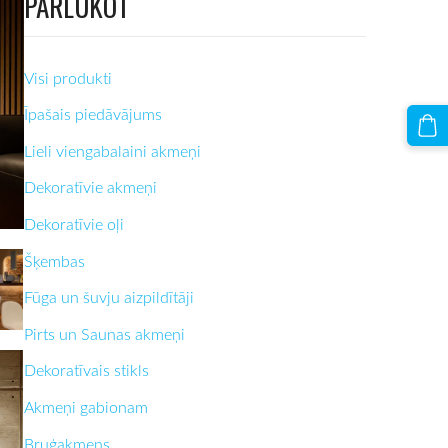
PĀRLŪKOT
Visi produkti
Īpašais piedāvājums
Lieli viengabalaini akmeņi
Dekoratīvie akmeņi
Dekoratīvie oļi
Šķembas
Fūga un šuvju aizpildītāji
Pirts un Saunas akmeņi
Dekoratīvais stikls
Akmeņi gabionam
Bruģakmens