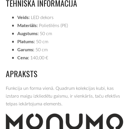
TEHNISKĀ INFORMĀCIJA
Veids:
LED dekors
Materiāls:
Polietilēns (PE)
Augstums:
50 cm
Platums:
50 cm
Garums:
50 cm
Cena:
140,00 €
APRAKSTS
Funkcija un forma vienā. Quadrum kolekcijas kubi, kas
izstaro maigu izkliedētu gaismu, ir vienkāršs, taču efektīvs
telpas iekārtojuma elements.