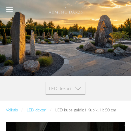
LED dekori
Veikals
LED dekori
LED kubs-galdiņš Kubik, H: 50 cm