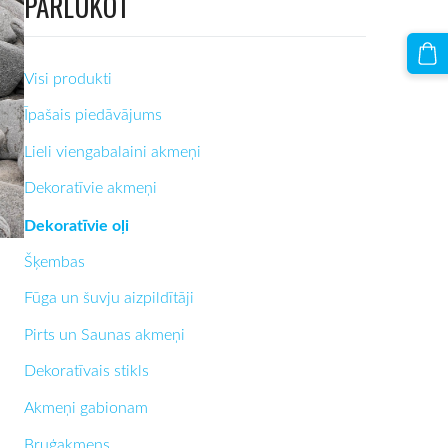
PĀRLŪKOT
Visi produkti
Īpašais piedāvājums
Lieli viengabalaini akmeņi
Dekoratīvie akmeņi
Dekoratīvie oļi
Šķembas
Fūga un šuvju aizpildītāji
Pirts un Saunas akmeņi
Dekoratīvais stikls
Akmeņi gabionam
Bruģakmens