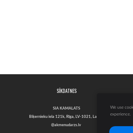
SĪKDATNES
We use cooki
SIA KAMALATS
experience.
Biķernieku iela 121k
,
Rīga,
LV-1021, Latvija
@akmenudarzs.lv