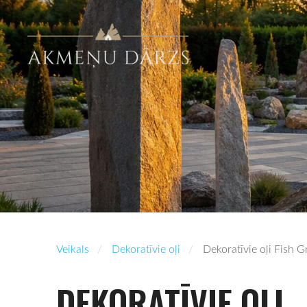
Veikals
Dekoratīvie oļi
Dekoratīvie oļi Fish 
DEKORATĪVIE OĻI