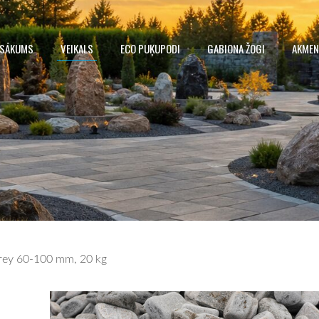
SĀKUMS
VEIKALS
ECO PUĶUPODI
GABIONA ŽOGI
AKMEN
Grey 60-100 mm, 20 kg