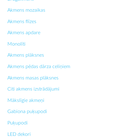
Akmens mozaikas
Akmens flīzes
Akmens apdare
Monolīti
Akmens plāksnes
Akmens pēdas dārza celiņiem
Akmens masas plāksnes
Citi akmens izstrādājumi
Mākslīgie akmeņi
Gabiona puķupodi
Puķupodi
LED dekori