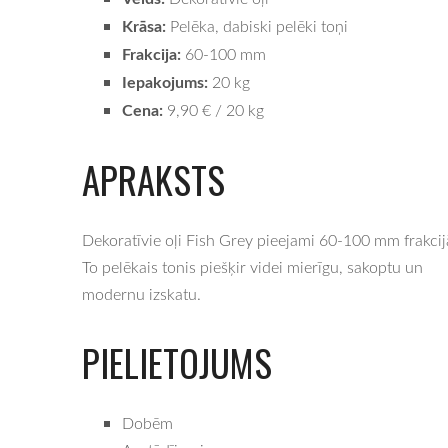
Krāsa:
Pelēka, dabiski pelēki toņi
Frakcija:
60-100 mm
Iepakojums:
20 kg
Cena:
9,90 € / 20 kg
APRAKSTS
Dekoratīvie oļi Fish Grey pieejami 60-100 mm frakcij
To pelēkais tonis piešķir videi mierīgu, sakoptu un
modernu izskatu.
PIELIETOJUMS
Dobēm