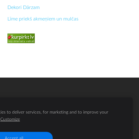
Dekori Dārzam
Līme priekš akmeņiem un mulčas
es to deliver services, for marketing and to improve your
Customize
Accept all