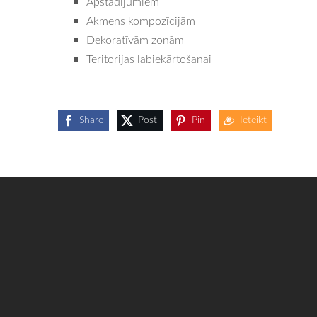
Apstādījumiem
Akmens kompozīcijām
Dekoratīvām zonām
Teritorijas labiekārtošanai
Share
Post
Pin
Ieteikt