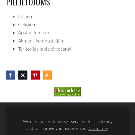
PIELIETOJUMS
Dobēm
Celiņiem
Apstādījumiem
Akmens kompozīcijām
Teritorijas labiekārtošanai
SĪKDATNES
We use cookies to deliver services, for marketing
and to improve your experience.
Customize
SIA KAMALATS