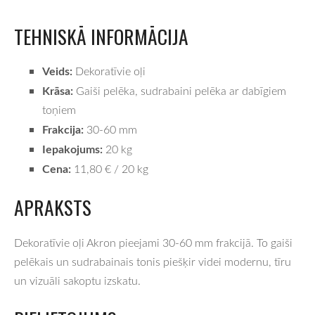
TEHNISKĀ INFORMĀCIJA
Veids:
Dekoratīvie oļi
Krāsa:
Gaiši pelēka, sudrabaini pelēka ar dabīgiem
toņiem
Frakcija:
30-60 mm
Iepakojums:
20 kg
Cena:
11,80 € / 20 kg
APRAKSTS
Dekoratīvie oļi Akron pieejami 30-60 mm frakcijā. To gaiši
pelēkais un sudrabainais tonis piešķir videi modernu, tīru
un vizuāli sakoptu izskatu.