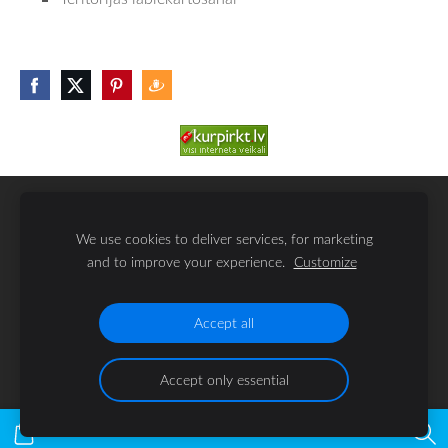
SĪKDATNES
We use cookies to deliver services, for marketing
and to improve your experience.
Customize
SIA KAMALATS
Biķernieku iela 121k
,
Rīga,
LV-1021, Latvija
@akmenudarzs.lv
Accept all
Accept only essential