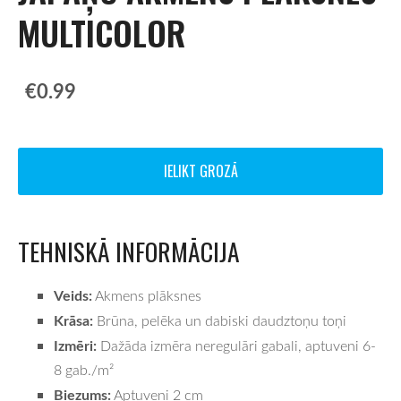
MULTICOLOR
€0.99
IELIKT GROZĀ
TEHNISKĀ INFORMĀCIJA
Veids:
Akmens plāksnes
Krāsa:
Brūna, pelēka un dabiski daudztoņu toņi
Izmēri:
Dažāda izmēra neregulāri gabali, aptuveni 6-
8 gab./m²
Biezums:
Aptuveni 2 cm