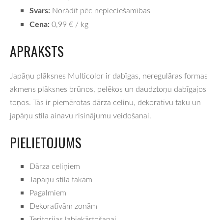
Svars:
Norādīt pēc nepieciešamības
Cena:
0,99 € / kg
APRAKSTS
Japāņu plāksnes Multicolor ir dabīgas, neregulāras formas
akmens plāksnes brūnos, pelēkos un daudztoņu dabīgajos
toņos. Tās ir piemērotas dārza celiņu, dekoratīvu taku un
japāņu stila ainavu risinājumu veidošanai.
PIELIETOJUMS
Dārza celiņiem
Japāņu stila takām
Pagalmiem
Dekoratīvām zonām
Teritorijas labiekārtošanai