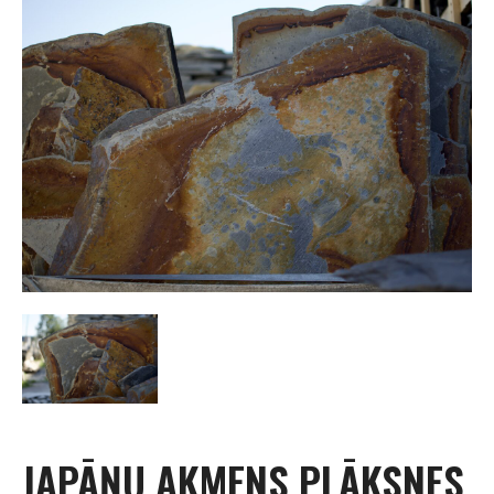
JAPĀŅU AKMENS PLĀKSNES